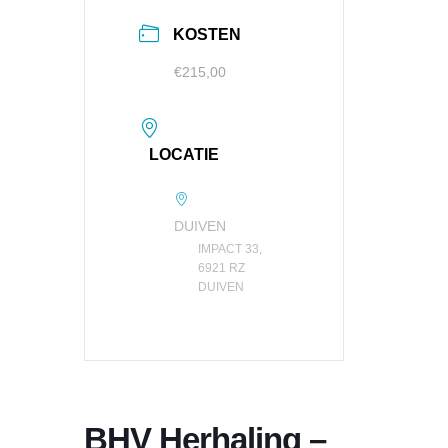
KOSTEN
€215,00
LOCATIE
DUIVEN
IMPACT 33,
6921 RZ
DUIVEN
BHV Herhaling –