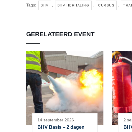
Tags:
,
,
,
BHV
BHV HERHALING
CURSUS
TRA
GERELATEERD EVENT
14 september 2026
2 se
BHV Basis – 2 dagen
BHV