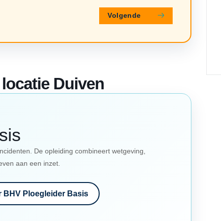
Volgende
 locatie Duiven
sis
incidenten. De opleiding combineert wetgeving,
even aan een inzet.
r BHV Ploegleider Basis