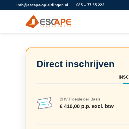
Ga
info@escape-opleidingen.nl
085 – 77 35 222
naar
inhoud
INS
BHV Ploegleider Basis
€ 410,00 p.p. excl. btw