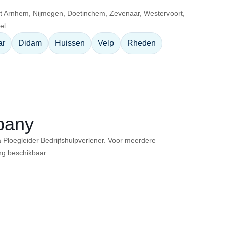
uit Arnhem, Nijmegen, Doetinchem, Zevenaar, Westervoort,
el.
ar
Didam
Huissen
Velp
Rheden
mpany
a Ploegleider Bedrijfshulpverlener. Voor meerdere
ng beschikbaar.