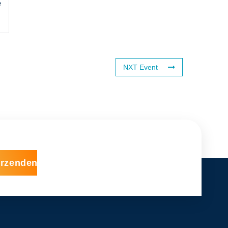
e
NXT Event
rzenden