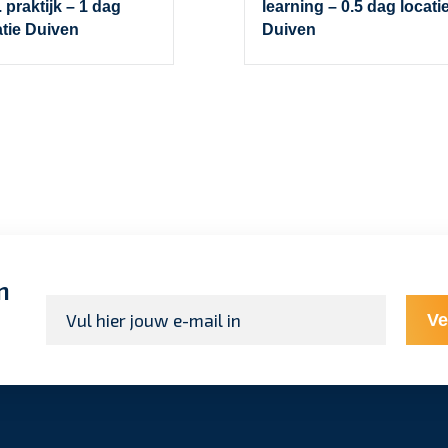
. praktijk – 1 dag
learning – 0.5 dag locati
atie Duiven
Duiven
n
E-
Ve
mailadres
*