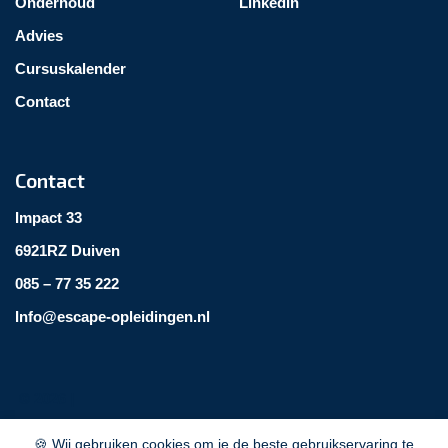
Onderhoud
LinkedIn
Advies
Cursuskalender
Contact
Contact
Impact 33
6921RZ Duiven
085 – 77 35 222
Info@escape-opleidingen.nl
©
2026
|
🍪 Wij gebruiken cookies om je de beste gebruikservaring te