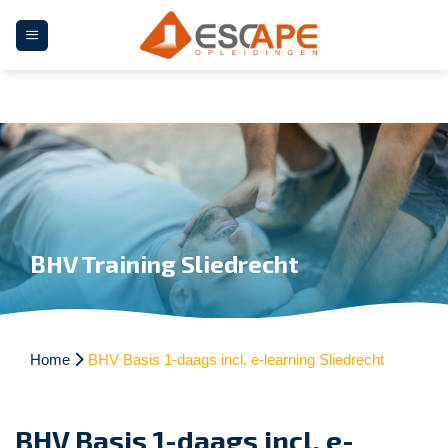
Ga
naar
inhoud
BHV Training Sliedrecht
Home
BHV Basis 1-daags incl. e-learning Sliedrecht
BHV Basis 1-daags incl. e-